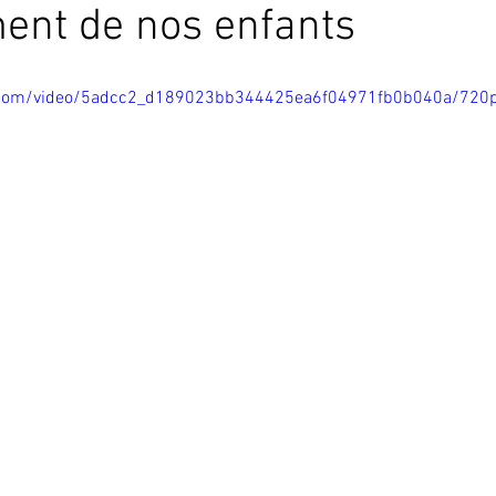
ment de nos enfants
tic.com/video/5adcc2_d189023bb344425ea6f04971fb0b040a/720