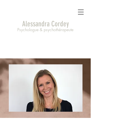
Alessandra Cordey
Psychologue & psychothérapeute