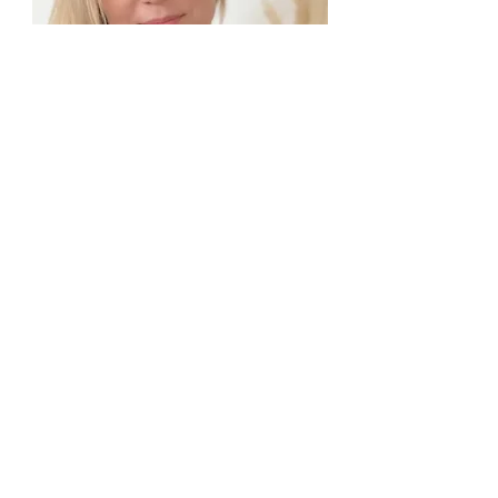
Je suis psychologue &
psychothérapeute membre de la
Fédération Suisse des
Psychologues
Auteur du livre Etre parents,
parlons-en (Editions First)
Conférencière et Formatrice
Spécialisée dans les domaines de la
parentalité, des traumas, de
l'anxiété et de la découverte de soi
Ma motivation a toujours été celle