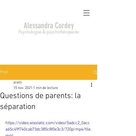
Alessandra Cordey
Psychologue & psychothérapeute
Post
aretti
15 nov. 2021
1 min de lecture
Questions de parents: la
séparation
https://video.wixstatic.com/video/5adcc2_0acc
a65c49f740cab73dc385c8f0e3c3/720p/mp4/file.
mp4